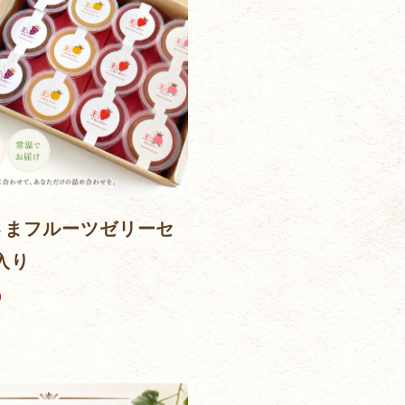
さまフルーツゼリーセ
入り
)