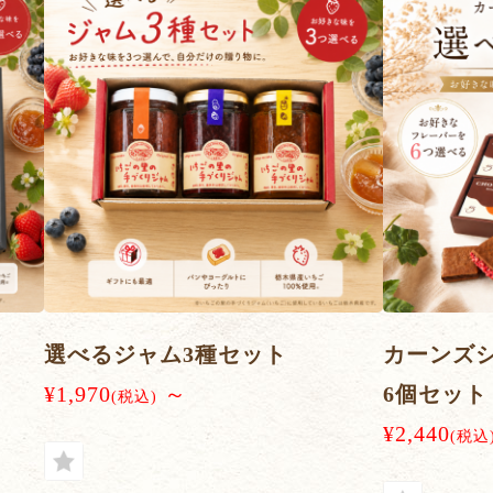
選べるジャム3種セット
カーンズシ
¥1,970
～
6個セット
(税込)
¥2,440
(税込