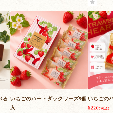
べる
いちごのハートダックワーズ5個
いちごの
入
¥220
(税込)