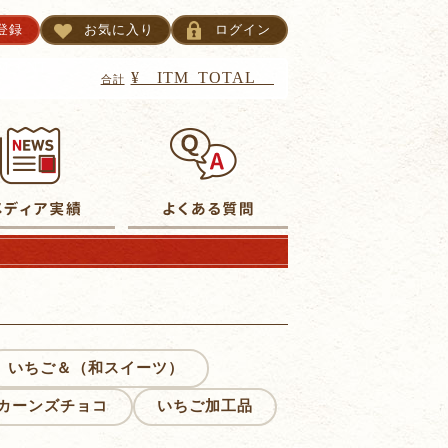
登録
お気に入り
ログイン
TM_CNT__
¥__ITM_TOTAL__
合計
いちご＆（和スイーツ）
カーンズチョコ
いちご加工品