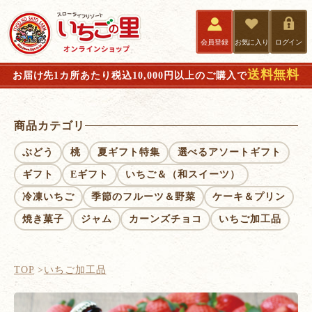
会員登録
お気に入り
ログイン
送料無料
お届け先1カ所あたり税込10,000円以上のご購入で
商品カテゴリ
ぶどう
桃
夏ギフト特集
選べるアソートギフト
ギフト
Eギフト
いちご＆（和スイーツ）
冷凍いちご
季節のフルーツ＆野菜
ケーキ＆プリン
焼き菓子
ジャム
カーンズチョコ
いちご加工品
TOP
いちご加工品