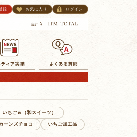
登録
お気に入り
ログイン
TM_CNT__
¥__ITM_TOTAL__
合計
いちご＆（和スイーツ）
カーンズチョコ
いちご加工品