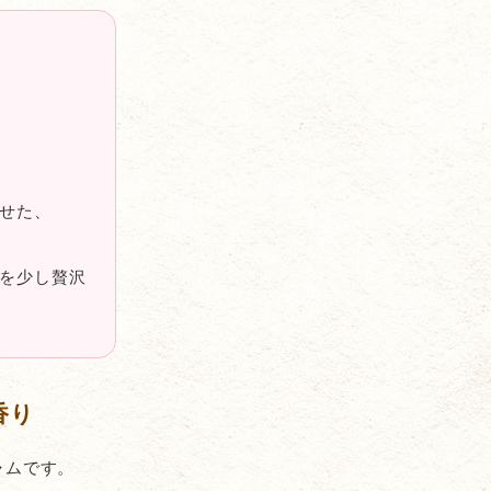
せた、
を少し贅沢
香り
ャムです。