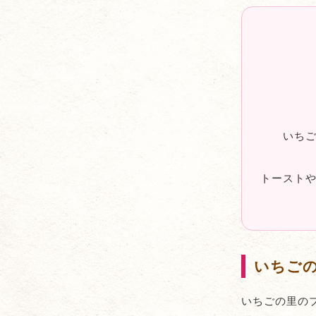
いち
トースト
いちご
いちごの里の