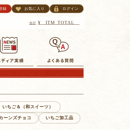
登録
お気に入り
ログイン
TM_CNT__
¥__ITM_TOTAL__
合計
いちご＆（和スイーツ）
カーンズチョコ
いちご加工品