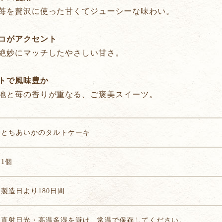
を贅沢に使った甘くてジューシーな味わい。
コがアクセント
絶妙にマッチしたやさしい甘さ。
トで風味豊か
と苺の香りが重なる、ご褒美スイーツ。
とちあいかのタルトケーキ
1個
製造日より180日間
直射日光・高温多湿を避け、常温で保存してください。