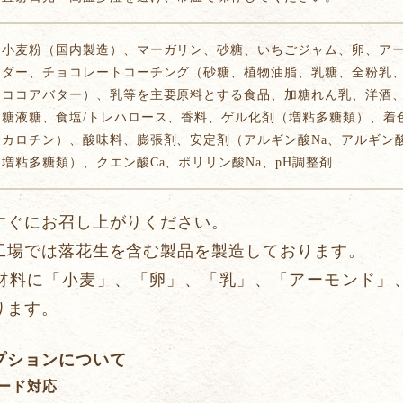
小麦粉（国内製造）、マーガリン、砂糖、いちごジャム、卵、ア
ダー、チョコレートコーチング（砂糖、植物油脂、乳糖、全粉乳
ココアバター）、乳等を主要原料とする食品、加糖れん乳、洋酒
糖液糖、食塩/トレハロース、香料、ゲル化剤（増粘多糖類）、着
カロチン）、酸味料、膨張剤、安定剤（アルギン酸Na、アルギン
増粘多糖類）、クエン酸Ca、ポリリン酸Na、pH調整剤
すぐにお召し上がりください。
工場では落花生を含む製品を製造しております。
材料に「小麦」、「卵」、「乳」、「アーモンド」
ります。
プションについて
ード対応