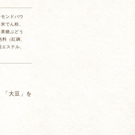
ーモンドパウ
、米でん粉、
、果糖ぶどう
色料（紅麹、
酸エステル、
、「大豆」を