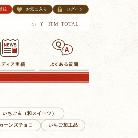
登録
お気に入り
ログイン
TM_CNT__
¥__ITM_TOTAL__
合計
いちご＆（和スイーツ）
カーンズチョコ
いちご加工品