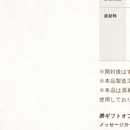
原材料
※開封後は
※本品製造
※本品は原
使用してお
🎁ギフトオ
メッセージカ