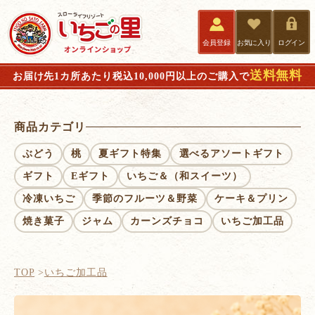
会員登録
お気に入り
ログイン
送料無料
お届け先1カ所あたり税込10,000円以上のご購入で
商品カテゴリ
ぶどう
桃
夏ギフト特集
選べるアソートギフト
ギフト
Eギフト
いちご＆（和スイーツ）
冷凍いちご
季節のフルーツ＆野菜
ケーキ＆プリン
焼き菓子
ジャム
カーンズチョコ
いちご加工品
TOP
いちご加工品