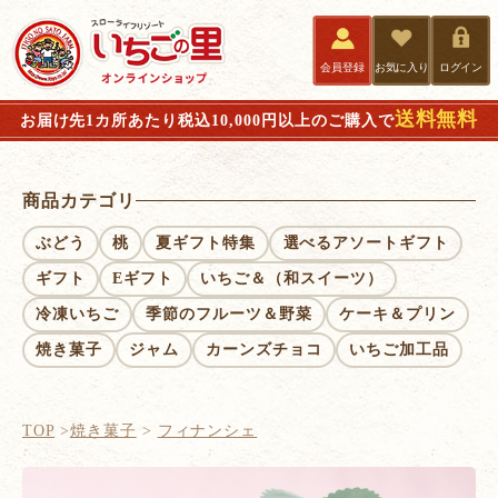
会員登録
お気に入り
ログイン
送料無料
お届け先1カ所あたり税込10,000円以上のご購入で
商品カテゴリ
ぶどう
桃
夏ギフト特集
選べるアソートギフト
ギフト
Eギフト
いちご＆（和スイーツ）
冷凍いちご
季節のフルーツ＆野菜
ケーキ＆プリン
焼き菓子
ジャム
カーンズチョコ
いちご加工品
TOP
焼き菓子
フィナンシェ