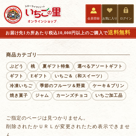
会員登録
お気に入り
ログイン
送料無料
お届け先1カ所あたり税込10,000円以上のご購入で
商品カテゴリ
ぶどう
桃
夏ギフト特集
選べるアソートギフト
ギフト
Eギフト
いちご＆（和スイーツ）
冷凍いちご
季節のフルーツ＆野菜
ケーキ＆プリン
焼き菓子
ジャム
カーンズチョコ
いちご加工品
ご指定のページは見つかりません。
削除されたかＵＲＬが変更されたため表示できませ
ん。