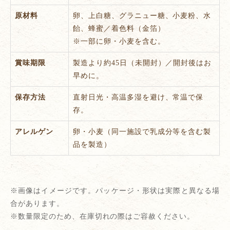
原材料
卵、上白糖、グラニュー糖、小麦粉、水
飴、蜂蜜／着色料（金箔）
※一部に卵・小麦を含む。
賞味期限
製造より約45日（未開封）／開封後はお
早めに。
保存方法
直射日光・高温多湿を避け、常温で保
存。
アレルゲン
卵・小麦（同一施設で乳成分等を含む製
品を製造）
※画像はイメージです。パッケージ・形状は実際と異なる場
合があります。
※数量限定のため、在庫切れの際はご容赦ください。