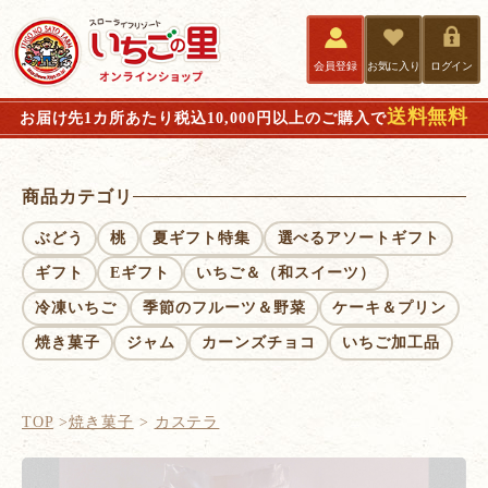
会員登録
お気に入り
ログイン
送料無料
お届け先1カ所あたり税込10,000円以上のご購入で
商品カテゴリ
ぶどう
桃
夏ギフト特集
選べるアソートギフト
ギフト
Eギフト
いちご＆（和スイーツ）
冷凍いちご
季節のフルーツ＆野菜
ケーキ＆プリン
焼き菓子
ジャム
カーンズチョコ
いちご加工品
TOP
焼き菓子
カステラ