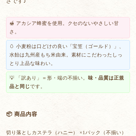
さです♪
🍯 アカシア蜂蜜を使用。クセのないやさしい甘
さ。
🥚 小麦粉は口どけの良い「宝笠（ゴールド）」、
水飴は九州産もち米由来。素材にこだわったしっ
とり上品な味わい。
💡 「訳あり」＝形・端の不揃い。
味・品質は正規
品と同じ
です。
📦 商品内容
切り落としカステラ（ハニー） ×1パック（不揃い）