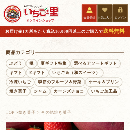
会員登録
お気に入り
ログイン
送料無料
お届け先1カ所あたり税込10,000円以上のご購入で
商品カテゴリ
ぶどう
桃
夏ギフト特集
選べるアソートギフト
ギフト
Eギフト
いちご＆（和スイーツ）
冷凍いちご
季節のフルーツ＆野菜
ケーキ＆プリン
焼き菓子
ジャム
カーンズチョコ
いちご加工品
TOP
焼き菓子
その他焼き菓子