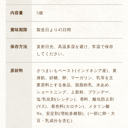
内容量
5個
賞味期限
製造日より45日間
保存方法
直射日光、高温多湿を避け、常温で保存
してください。
原材料
さつまいもペースト(インドネシア産)、黄
身餡、砂糖、卵、マーガリン、乳等を主
要原料とする食品、脱脂粉乳、水あめ、
ショートニング、上新粉、ブランデー、
塩/乳化剤(レシチン)、香料、酸化防止剤
(V.E)、着色料(カロチン)、メタリン酸
Na、安定剤(増粘多糖類)、(一部に卵・大
豆・乳成分を含む)